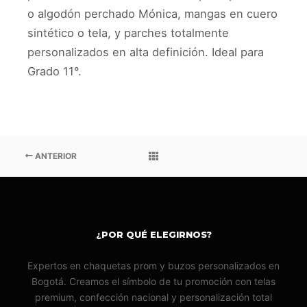
CHAQUETAS
o algodón perchado Mónica, mangas en cuero
PROM
COM
sintético o tela, y parches totalmente
BEAT
personalizados en alta definición. Ideal para
01
Grado 11°.
ANTERIOR
¿POR QUÉ ELEGIRNOS?
Expertos en chaquetas prom y buzos personalizados en
Bogotá. Creamos el símbolo de tu promoción con telas
premium, confección nacional y personalización total