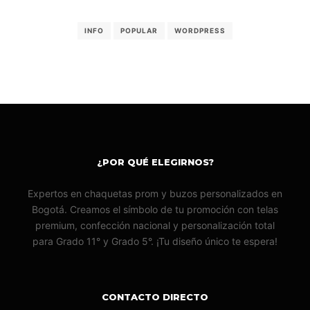
INFO
POPULAR
WORDPRESS
¿POR QUÉ ELEGIRNOS?
Expertos en chaquetas prom y buzos personalizados en
Bogotá. Creamos el símbolo de tu promoción con telas
premium, confección nacional y personalización total
para Grado 11° y Grado 5°. ¡Tu diseño único te espera!
CONTACTO DIRECTO