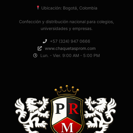
Ubicación: Bogotá, Colombia
Confección y distribución nacional para colegios,
universidades y empresas.
+57 (324) 947 0666
www.chaquetasprom.com
Lun. - Vier. 9:00 AM - 5:00 PM