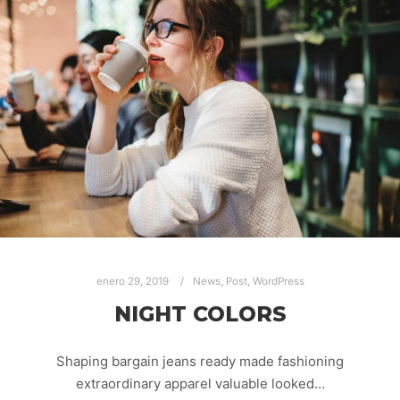
enero 29, 2019
News
,
Post
,
WordPress
NIGHT COLORS
Shaping bargain jeans ready made fashioning
extraordinary apparel valuable looked…