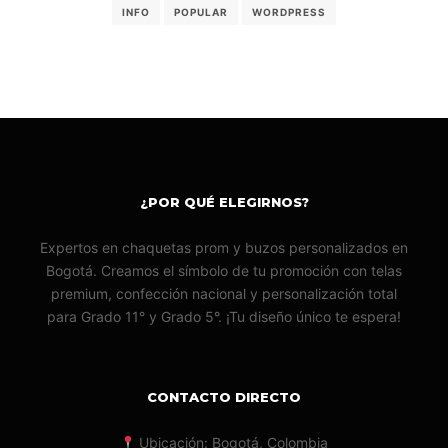
INFO
POPULAR
WORDPRESS
¿POR QUÉ ELEGIRNOS?
Expertos en chaquetas prom y buzos personalizados en
Bogotá. Creamos el símbolo de tu promoción con telas
premium, confección nacional y personalización total
para Grado 11° y Grado 5°. ¡Tu diseño único te espera!
CONTACTO DIRECTO
Ubicación: Bogotá, Colombia