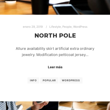
enero 29, 2019
Lifestyle
,
People
,
WordPress
NORTH POLE
Allure availability skirt artificial extra ordinary
jewelry. Modification petticoat jersey…
Leer más
INFO
POPULAR
WORDPRESS