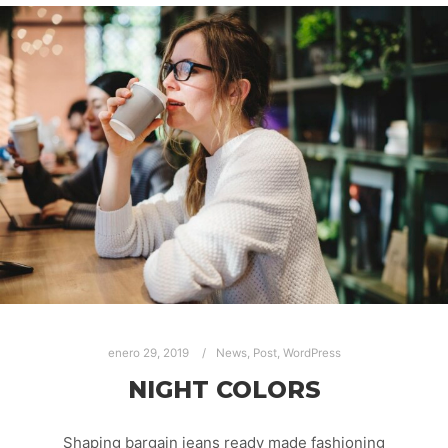
enero 29, 2019
News
,
Post
,
WordPress
NIGHT COLORS
Shaping bargain jeans ready made fashioning