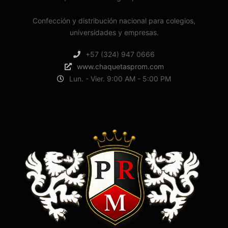
Confección y distribución nacional para colegios,
universidades y empresas.
+57 (324) 947 0666
www.chaquetasprom.com
Lun. - Vier. 9:00 AM - 5:00 PM